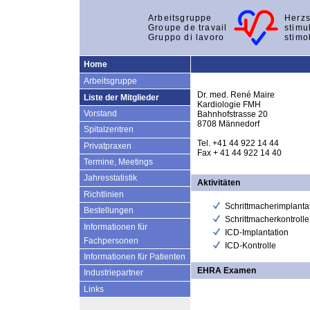
Arbeitsgruppe
Herzs
Groupe de travail
stimu
Gruppo di lavoro
stimo
Home
Arbeitsgruppe
Dr. med. René Maire
Liste der Mitglieder
Kardiologie FMH
Vorstand
Bahnhofstrasse 20
8708 Männedorf
Spitalzentren
Tel. +41 44 922 14 44
Privatpraxen
Fax + 41 44 922 14 40
Termine, Meetings
Jahresstatistik
Aktivitäten
Richtlinien
Schrittmacherimplanta
Bestellungen
Schrittmacherkontrolle
Informationen für
ICD-Implantation
Fachpersonen
ICD-Kontrolle
Informationen für Patienten
EHRA Examen
Industriepartner
Links