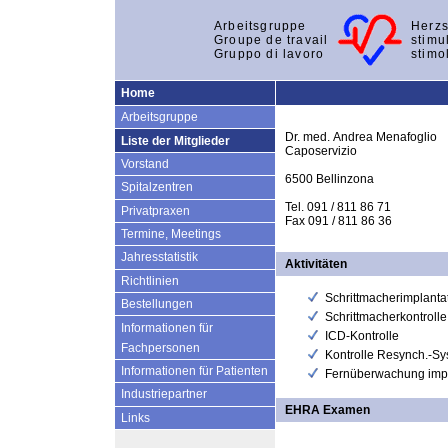
Arbeitsgruppe
Herzs
Groupe de travail
stimu
Gruppo di lavoro
stimo
Home
Arbeitsgruppe
Dr. med. Andrea Menafoglio
Liste der Mitglieder
Caposervizio
Vorstand
6500 Bellinzona
Spitalzentren
Tel. 091 / 811 86 71
Privatpraxen
Fax 091 / 811 86 36
Termine, Meetings
Jahresstatistik
Aktivitäten
Richtlinien
Schrittmacherimplanta
Bestellungen
Schrittmacherkontrolle
Informationen für
ICD-Kontrolle
Fachpersonen
Kontrolle Resynch.-S
Informationen für Patienten
Fernüberwachung impl
Industriepartner
EHRA Examen
Links