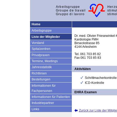
Arbeitsgruppe
Herzs
Groupe de travail
stimu
Gruppo di lavoro
stimo
Home
Arbeitsgruppe
Dr. med. Olivier Friesewinke
Liste der Mitglieder
Kardiologie FMH
Vorstand
Birseckstrasse 85
4144 Arlesheim
Spitalzentren
Tel. 061 703 85 82
Privatpraxen
Fax 061 703 85 83
Termine, Meetings
Jahresstatistik
Aktivitäten
Richtlinien
Schrittmacherkontrolle
Bestellungen
ICD-Kontrolle
Informationen für
Fachpersonen
EHRA Examen
Informationen für Patienten
Industriepartner
Links
Zurück zur Liste der Mitgli