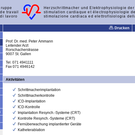
gruppe
Herzschrittmacher und Elektrophysiologie de
de travail
stimulation cardiaque et électrophysiologie d
di lavoro
stimolazione cardiaca ed elettrofisiologia del
Drucken
Prof. Dr. med. Peter Ammann
Leitender Arzt
Rorschacherstrasse
9007 St. Gallen
Tel. 071 4941111
Fax 071 4946142
Aktivitäten
Schrittmacherimplantation
Schrittmacherkontrolle
ICD-Implantation
ICD-Kontrolle
n
Implantation Resynch.-Systeme (CRT)
Kontrolle Resynch.-Systeme (CRT)
Fernüberwachung implantierter Geräte
Katheterablation