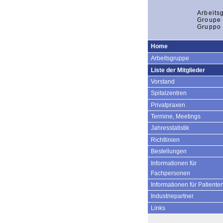
Arbeits
Groupe 
Gruppo 
Home
Arbeitsgruppe
Liste der Mitglieder
Vorstand
Spitalzentren
Privatpraxen
Termine, Meetings
Jahresstatistik
Richtlinien
Bestellungen
Informationen für
Fachpersonen
Informationen für Patiente
Industriepartner
Links