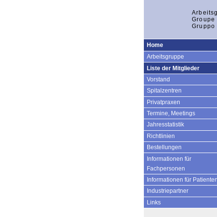
Arbeits
Groupe 
Gruppo 
Home
Arbeitsgruppe
Liste der Mitglieder
Vorstand
Spitalzentren
Privatpraxen
Termine, Meetings
Jahresstatistik
Richtlinien
Bestellungen
Informationen für
Fachpersonen
Informationen für Patiente
Industriepartner
Links