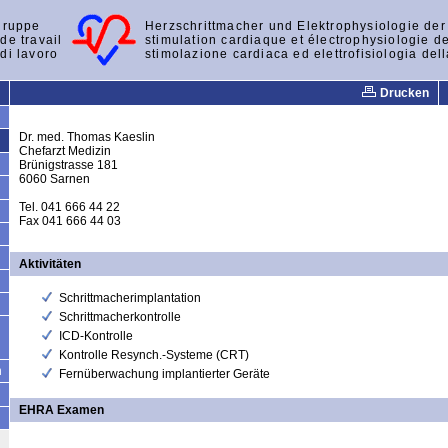
gruppe
Herzschrittmacher und Elektrophysiologie de
de travail
stimulation cardiaque et électrophysiologie d
di lavoro
stimolazione cardiaca ed elettrofisiologia del
Drucken
Dr. med. Thomas Kaeslin
Chefarzt Medizin
Brünigstrasse 181
6060 Sarnen
Tel. 041 666 44 22
Fax 041 666 44 03
Aktivitäten
Schrittmacherimplantation
Schrittmacherkontrolle
ICD-Kontrolle
Kontrolle Resynch.-Systeme (CRT)
n
Fernüberwachung implantierter Geräte
EHRA Examen