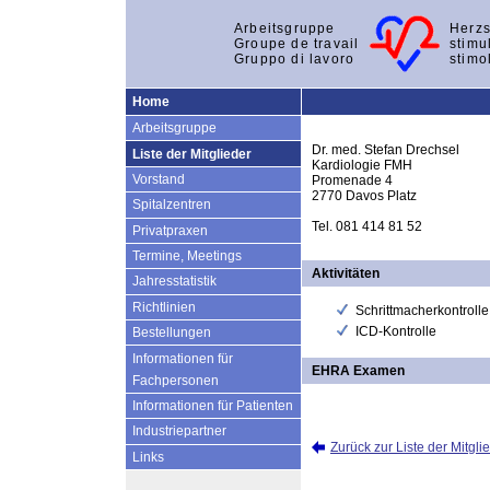
Arbeitsgruppe
Herzs
Groupe de travail
stimu
Gruppo di lavoro
stimo
Home
Arbeitsgruppe
Dr. med. Stefan Drechsel
Liste der Mitglieder
Kardiologie FMH
Vorstand
Promenade 4
2770 Davos Platz
Spitalzentren
Tel. 081 414 81 52
Privatpraxen
Termine, Meetings
Aktivitäten
Jahresstatistik
Richtlinien
Schrittmacherkontrolle
ICD-Kontrolle
Bestellungen
Informationen für
EHRA Examen
Fachpersonen
Informationen für Patienten
Industriepartner
Zurück zur Liste der Mitgli
Links