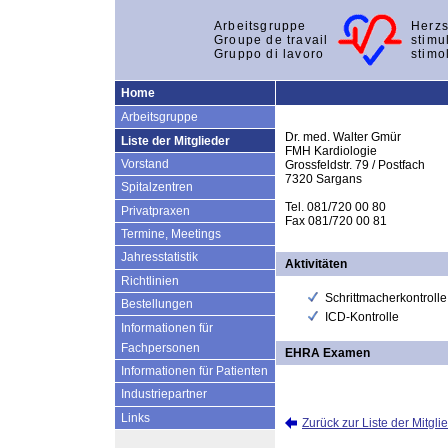
Arbeitsgruppe
Herzs
Groupe de travail
stimu
Gruppo di lavoro
stimo
Home
Arbeitsgruppe
Dr. med. Walter Gmür
Liste der Mitglieder
FMH Kardiologie
Vorstand
Grossfeldstr. 79 / Postfach
7320 Sargans
Spitalzentren
Tel. 081/720 00 80
Privatpraxen
Fax 081/720 00 81
Termine, Meetings
Jahresstatistik
Aktivitäten
Richtlinien
Schrittmacherkontrolle
Bestellungen
ICD-Kontrolle
Informationen für
Fachpersonen
EHRA Examen
Informationen für Patienten
Industriepartner
Links
Zurück zur Liste der Mitgli