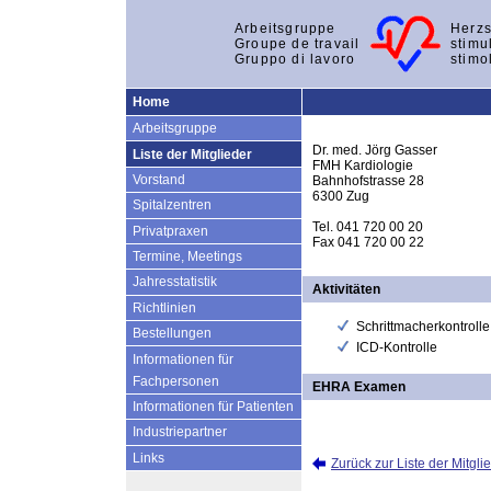
Arbeitsgruppe
Herzs
Groupe de travail
stimu
Gruppo di lavoro
stimo
Home
Arbeitsgruppe
Dr. med. Jörg Gasser
Liste der Mitglieder
FMH Kardiologie
Vorstand
Bahnhofstrasse 28
6300 Zug
Spitalzentren
Tel. 041 720 00 20
Privatpraxen
Fax 041 720 00 22
Termine, Meetings
Jahresstatistik
Aktivitäten
Richtlinien
Schrittmacherkontrolle
Bestellungen
ICD-Kontrolle
Informationen für
Fachpersonen
EHRA Examen
Informationen für Patienten
Industriepartner
Links
Zurück zur Liste der Mitgli