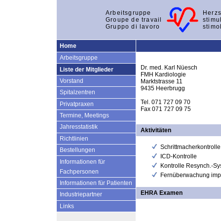
Arbeitsgruppe
Herzs
Groupe de travail
stimu
Gruppo di lavoro
stimo
Home
Arbeitsgruppe
Dr. med. Karl Nüesch
Liste der Mitglieder
FMH Kardiologie
Vorstand
Marktstrasse 11
9435 Heerbrugg
Spitalzentren
Tel. 071 727 09 70
Privatpraxen
Fax 071 727 09 75
Termine, Meetings
Jahresstatistik
Aktivitäten
Richtlinien
Schrittmacherkontrolle
Bestellungen
ICD-Kontrolle
Informationen für
Kontrolle Resynch.-S
Fachpersonen
Fernüberwachung impl
Informationen für Patienten
EHRA Examen
Industriepartner
Links