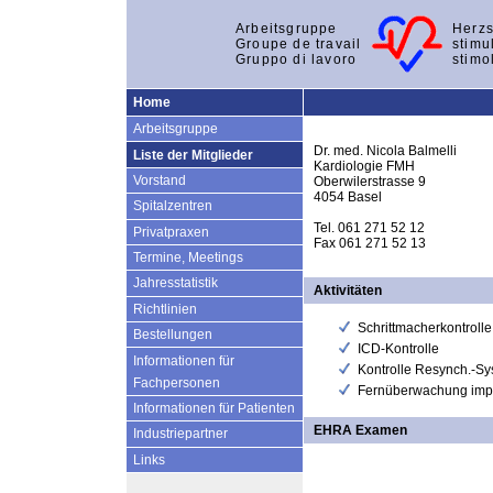
Arbeitsgruppe
Herzs
Groupe de travail
stimu
Gruppo di lavoro
stimo
Home
Arbeitsgruppe
Dr. med. Nicola Balmelli
Liste der Mitglieder
Kardiologie FMH
Vorstand
Oberwilerstrasse 9
4054 Basel
Spitalzentren
Tel. 061 271 52 12
Privatpraxen
Fax 061 271 52 13
Termine, Meetings
Jahresstatistik
Aktivitäten
Richtlinien
Schrittmacherkontrolle
Bestellungen
ICD-Kontrolle
Informationen für
Kontrolle Resynch.-S
Fachpersonen
Fernüberwachung impl
Informationen für Patienten
EHRA Examen
Industriepartner
Links