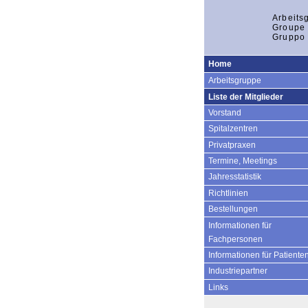
Arbeits
Groupe 
Gruppo 
Home
Arbeitsgruppe
Liste der Mitglieder
Vorstand
Spitalzentren
Privatpraxen
Termine, Meetings
Jahresstatistik
Richtlinien
Bestellungen
Informationen für
Fachpersonen
Informationen für Patiente
Industriepartner
Links