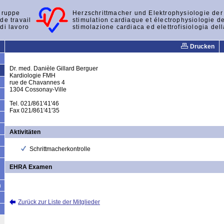
gruppe
Herzschrittmacher und Elektrophysiologie de
de travail
stimulation cardiaque et électrophysiologie d
di lavoro
stimolazione cardiaca ed elettrofisiologia del
Drucken
Dr. med. Danièle Gillard Berguer
Kardiologie FMH
rue de Chavannes 4
1304 Cossonay-Ville
Tel. 021/861'41'46
Fax 021/861'41'35
Aktivitäten
Schrittmacherkontrolle
EHRA Examen
n
Zurück zur Liste der Mitglieder