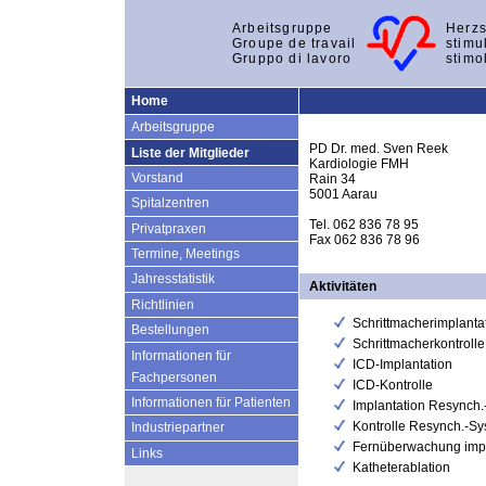
Arbeitsgruppe
Herzs
Groupe de travail
stimu
Gruppo di lavoro
stimo
Home
Arbeitsgruppe
PD Dr. med. Sven Reek
Liste der Mitglieder
Kardiologie FMH
Vorstand
Rain 34
5001 Aarau
Spitalzentren
Tel. 062 836 78 95
Privatpraxen
Fax 062 836 78 96
Termine, Meetings
Jahresstatistik
Aktivitäten
Richtlinien
Schrittmacherimplanta
Bestellungen
Schrittmacherkontrolle
Informationen für
ICD-Implantation
Fachpersonen
ICD-Kontrolle
Informationen für Patienten
Implantation Resynch
Kontrolle Resynch.-S
Industriepartner
Fernüberwachung impl
Links
Katheterablation