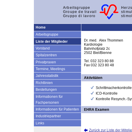
Arbeitsgruppe
Herzs
Groupe de travail
stimu
Gruppo di lavoro
stimo
Home
Arbeitsgruppe
Dr. med. Alex Thommen
Liste der Mitglieder
Kardiologie
Vorstand
Bahnhofplatz 2c
2502 Biel/Bienne
Spitalzentren
Tel. 032 323 80 88
Privatpraxen
Fax 032 323 80 48
Termine, Meetings
Jahresstatistik
Aktivitäten
Richtlinien
Schrittmacherkontrolle
Bestellungen
ICD-Kontrolle
Informationen für
Kontrolle Resynch.-S
Fachpersonen
Informationen für Patienten
EHRA Examen
Industriepartner
Links
Zurück zur Liste der Mitgli