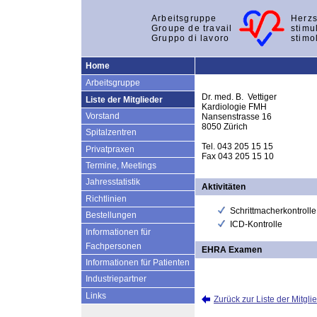
Arbeitsgruppe
Herzs
Groupe de travail
stimu
Gruppo di lavoro
stimo
Home
Arbeitsgruppe
Dr. med. B. Vettiger
Liste der Mitglieder
Kardiologie FMH
Vorstand
Nansenstrasse 16
8050 Zürich
Spitalzentren
Tel. 043 205 15 15
Privatpraxen
Fax 043 205 15 10
Termine, Meetings
Jahresstatistik
Aktivitäten
Richtlinien
Schrittmacherkontrolle
Bestellungen
ICD-Kontrolle
Informationen für
Fachpersonen
EHRA Examen
Informationen für Patienten
Industriepartner
Links
Zurück zur Liste der Mitgli