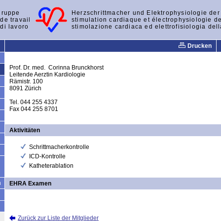
gruppe
Herzschrittmacher und Elektrophysiologie de
de travail
stimulation cardiaque et électrophysiologie d
di lavoro
stimolazione cardiaca ed elettrofisiologia del
Drucken
Prof. Dr. med. Corinna Brunckhorst
Leitende Aerztin Kardiologie
Rämistr. 100
8091 Zürich
Tel. 044 255 4337
Fax 044 255 8701
Aktivitäten
Schrittmacherkontrolle
ICD-Kontrolle
Katheterablation
n
EHRA Examen
Zurück zur Liste der Mitglieder