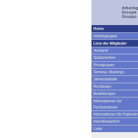
Arbeits
Groupe 
Gruppo 
Home
Arbeitsgruppe
Liste der Mitglieder
Vorstand
Spitalzentren
Privatpraxen
Termine, Meetings
Jahresstatistik
Richtlinien
Bestellungen
Informationen für
Fachpersonen
Informationen für Patiente
Industriepartner
Links