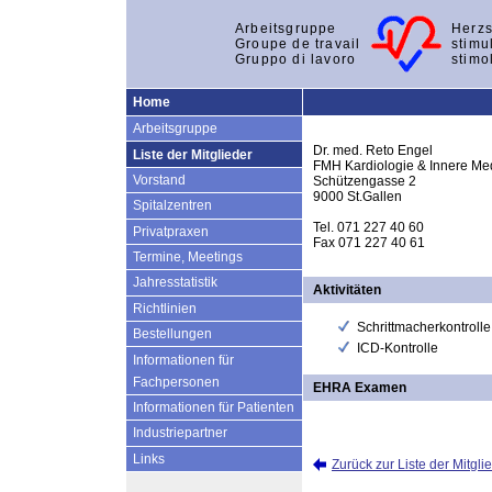
Arbeitsgruppe
Herzs
Groupe de travail
stimu
Gruppo di lavoro
stimo
Home
Arbeitsgruppe
Dr. med. Reto Engel
Liste der Mitglieder
FMH Kardiologie & Innere Me
Vorstand
Schützengasse 2
9000 St.Gallen
Spitalzentren
Tel. 071 227 40 60
Privatpraxen
Fax 071 227 40 61
Termine, Meetings
Jahresstatistik
Aktivitäten
Richtlinien
Schrittmacherkontrolle
Bestellungen
ICD-Kontrolle
Informationen für
Fachpersonen
EHRA Examen
Informationen für Patienten
Industriepartner
Links
Zurück zur Liste der Mitgli