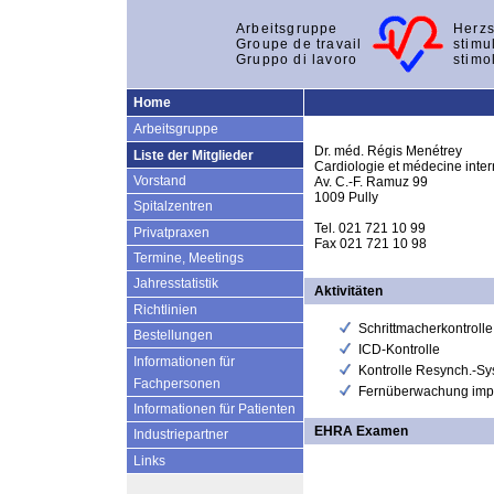
Arbeitsgruppe
Herzs
Groupe de travail
stimu
Gruppo di lavoro
stimo
Home
Arbeitsgruppe
Dr. méd. Régis Menétrey
Liste der Mitglieder
Cardiologie et médecine int
Vorstand
Av. C.-F. Ramuz 99
1009 Pully
Spitalzentren
Tel. 021 721 10 99
Privatpraxen
Fax 021 721 10 98
Termine, Meetings
Jahresstatistik
Aktivitäten
Richtlinien
Schrittmacherkontrolle
Bestellungen
ICD-Kontrolle
Informationen für
Kontrolle Resynch.-S
Fachpersonen
Fernüberwachung impl
Informationen für Patienten
EHRA Examen
Industriepartner
Links