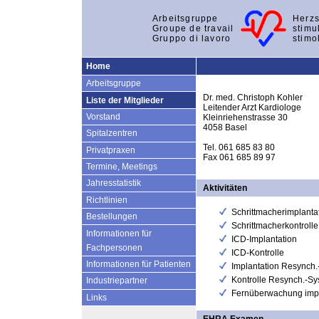
Arbeitsgruppe
Herzs
Groupe de travail
stimu
Gruppo di lavoro
stimo
Home
Arbeitsgruppe
Dr. med. Christoph Kohler
Liste der Mitglieder
Leitender Arzt Kardiologe
Vorstand
Kleinriehenstrasse 30
4058 Basel
Spitalzentren
Tel. 061 685 83 80
Privatpraxen
Fax 061 685 89 97
Termine, Meetings
Jahresstatistik
Aktivitäten
Richtlinien
Schrittmacherimplanta
Bestellungen
Schrittmacherkontrolle
Informationen für
ICD-Implantation
Fachpersonen
ICD-Kontrolle
Informationen für Patienten
Implantation Resynch
Kontrolle Resynch.-S
Industriepartner
Fernüberwachung impl
Links