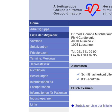
Arbeitsgruppe
Herzs
Groupe de travail
stimu
Gruppo di lavoro
stimo
Home
Arbeitsgruppe
Dr. med. Corinne Mischler Aub
Liste der Mitglieder
FMH Cardiologie
Vorstand
Av. de Rumine 25
1005 Lausanne
Spitalzentren
Tel. 021 341 99 90
Privatpraxen
Fax 021 341 99 95
Termine, Meetings
Jahresstatistik
Aktivitäten
Richtlinien
Schrittmacherkontrolle
Bestellungen
ICD-Kontrolle
Informationen für
Fachpersonen
EHRA Examen
Informationen für Patienten
Industriepartner
Links
Zurück zur Liste der Mitgli