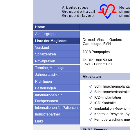
Arbeitsgruppe
Herzs
Groupe de travail
stimu
Gruppo di lavoro
stimo
Home
Arbeitsgruppe
Dr. med. Vincent Ganière
Liste der Mitglieder
Cardiologue FMH
Vorstand
1318 Pompaples
Spitalzentren
Tel. 021 866 53 60
Privatpraxen
Fax 021 866 51 31
Termine, Meetings
Jahresstatistik
Aktivitäten
Richtlinien
Schrittmacherimplanta
Bestellungen
Schrittmacherkontrolle
Informationen für
ICD-Implantation
Fachpersonen
ICD-Kontrolle
Informationen für Patienten
Implantation Resynch
Kontrolle Resynch.-S
Industriepartner
Fernüberwachung impl
Links