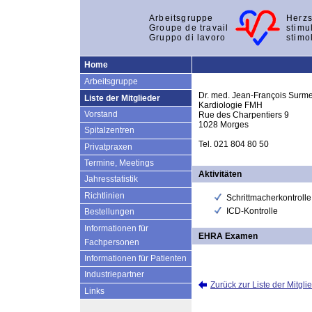
Arbeitsgruppe
Herzs
Groupe de travail
stimu
Gruppo di lavoro
stimo
Home
Arbeitsgruppe
Dr. med. Jean-François Surme
Liste der Mitglieder
Kardiologie FMH
Vorstand
Rue des Charpentiers 9
1028 Morges
Spitalzentren
Tel. 021 804 80 50
Privatpraxen
Termine, Meetings
Aktivitäten
Jahresstatistik
Richtlinien
Schrittmacherkontrolle
ICD-Kontrolle
Bestellungen
Informationen für
EHRA Examen
Fachpersonen
Informationen für Patienten
Industriepartner
Zurück zur Liste der Mitgli
Links