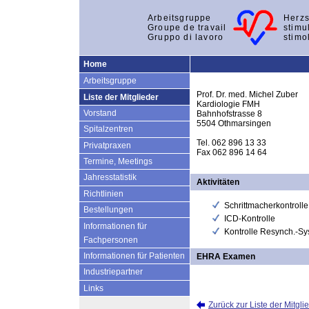
Arbeitsgruppe
Herzs
Groupe de travail
stimu
Gruppo di lavoro
stimo
Home
Arbeitsgruppe
Prof. Dr. med. Michel Zuber
Liste der Mitglieder
Kardiologie FMH
Vorstand
Bahnhofstrasse 8
5504 Othmarsingen
Spitalzentren
Tel. 062 896 13 33
Privatpraxen
Fax 062 896 14 64
Termine, Meetings
Jahresstatistik
Aktivitäten
Richtlinien
Schrittmacherkontrolle
Bestellungen
ICD-Kontrolle
Informationen für
Kontrolle Resynch.-S
Fachpersonen
Informationen für Patienten
EHRA Examen
Industriepartner
Links
Zurück zur Liste der Mitgli