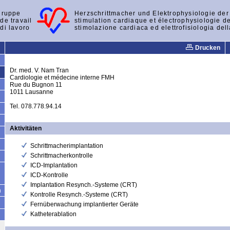
gruppe
Herzschrittmacher und Elektrophysiologie de
de travail
stimulation cardiaque et électrophysiologie d
di lavoro
stimolazione cardiaca ed elettrofisiologia del
Drucken
Dr. med. V. Nam Tran
Cardiologie et médecine interne FMH
Rue du Bugnon 11
1011 Lausanne
Tel. 078.778.94.14
Aktivitäten
Schrittmacherimplantation
Schrittmacherkontrolle
ICD-Implantation
ICD-Kontrolle
Implantation Resynch.-Systeme (CRT)
n
Kontrolle Resynch.-Systeme (CRT)
Fernüberwachung implantierter Geräte
Katheterablation