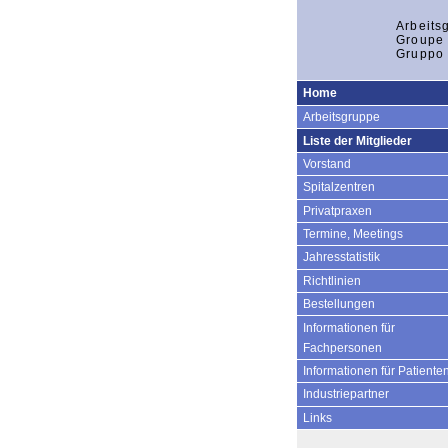
Arbeits
Groupe 
Gruppo 
Home
Arbeitsgruppe
Liste der Mitglieder
Vorstand
Spitalzentren
Privatpraxen
Termine, Meetings
Jahresstatistik
Richtlinien
Bestellungen
Informationen für
Fachpersonen
Informationen für Patiente
Industriepartner
Links