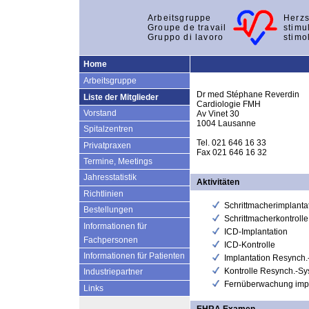
Arbeitsgruppe
Herzs
Groupe de travail
stimu
Gruppo di lavoro
stimo
Home
Arbeitsgruppe
Dr med Stéphane Reverdin
Liste der Mitglieder
Cardiologie FMH
Vorstand
Av Vinet 30
1004 Lausanne
Spitalzentren
Tel. 021 646 16 33
Privatpraxen
Fax 021 646 16 32
Termine, Meetings
Jahresstatistik
Aktivitäten
Richtlinien
Schrittmacherimplanta
Bestellungen
Schrittmacherkontrolle
Informationen für
ICD-Implantation
Fachpersonen
ICD-Kontrolle
Informationen für Patienten
Implantation Resynch
Kontrolle Resynch.-S
Industriepartner
Fernüberwachung impl
Links