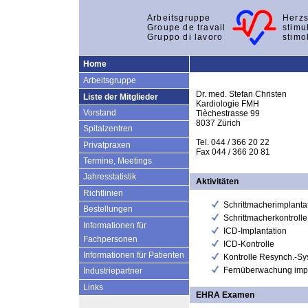
Arbeitsgruppe
Herzs
Groupe de travail
stimu
Gruppo di lavoro
stimo
Home
Arbeitsgruppe
Dr. med. Stefan Christen
Liste der Mitglieder
Kardiologie FMH
Vorstand
Tièchestrasse 99
8037 Zürich
Spitalzentren
Tel. 044 / 366 20 22
Privatpraxen
Fax 044 / 366 20 81
Termine, Meetings
Jahresstatistik
Aktivitäten
Richtlinien
Schrittmacherimplanta
Bestellungen
Schrittmacherkontrolle
Informationen für
ICD-Implantation
Fachpersonen
ICD-Kontrolle
Informationen für Patienten
Kontrolle Resynch.-S
Fernüberwachung impl
Industriepartner
Links
EHRA Examen