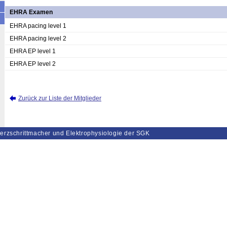
EHRA Examen
EHRA pacing level 1
EHRA pacing level 2
EHRA EP level 1
EHRA EP level 2
Zurück zur Liste der Mitglieder
erzschrittmacher und Elektrophysiologie der SGK