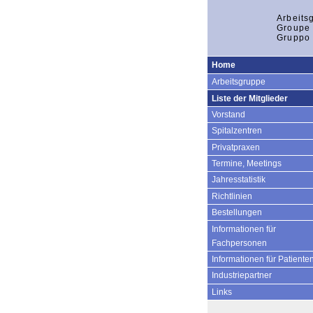
Arbeits
Groupe 
Gruppo 
Home
Arbeitsgruppe
Liste der Mitglieder
Vorstand
Spitalzentren
Privatpraxen
Termine, Meetings
Jahresstatistik
Richtlinien
Bestellungen
Informationen für
Fachpersonen
Informationen für Patiente
Industriepartner
Links