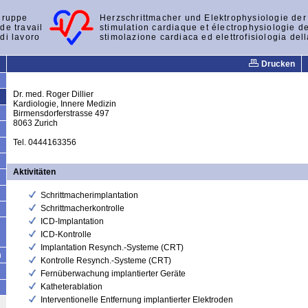
gruppe
Herzschrittmacher und Elektrophysiologie de
de travail
stimulation cardiaque et électrophysiologie d
di lavoro
stimolazione cardiaca ed elettrofisiologia del
Drucken
Dr. med. Roger Dillier
Kardiologie, Innere Medizin
Birmensdorferstrasse 497
8063 Zurich
Tel. 0444163356
Aktivitäten
Schrittmacherimplantation
Schrittmacherkontrolle
ICD-Implantation
ICD-Kontrolle
Implantation Resynch.-Systeme (CRT)
n
Kontrolle Resynch.-Systeme (CRT)
Fernüberwachung implantierter Geräte
Katheterablation
Interventionelle Entfernung implantierter Elektroden