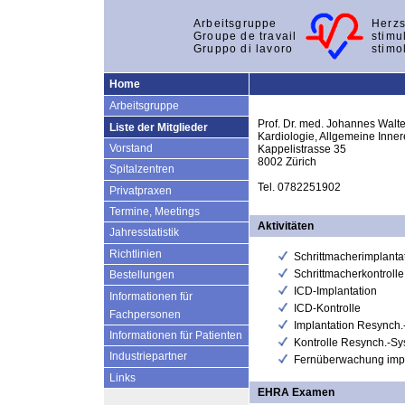
Arbeitsgruppe
Herzs
Groupe de travail
stimu
Gruppo di lavoro
stimo
Home
Arbeitsgruppe
Prof. Dr. med. Johannes Walt
Liste der Mitglieder
Kardiologie, Allgemeine Inne
Vorstand
Kappelistrasse 35
8002 Zürich
Spitalzentren
Tel. 0782251902
Privatpraxen
Termine, Meetings
Aktivitäten
Jahresstatistik
Richtlinien
Schrittmacherimplanta
Schrittmacherkontrolle
Bestellungen
ICD-Implantation
Informationen für
ICD-Kontrolle
Fachpersonen
Implantation Resynch
Informationen für Patienten
Kontrolle Resynch.-S
Industriepartner
Fernüberwachung impl
Links
EHRA Examen