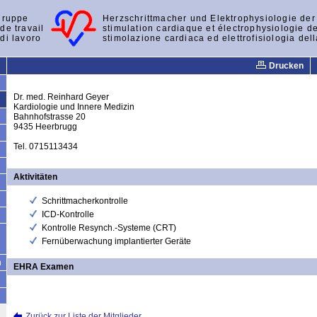
gruppe
Herzschrittmacher und Elektrophysiologie de
de travail
stimulation cardiaque et électrophysiologie d
di lavoro
stimolazione cardiaca ed elettrofisiologia del
Drucken
Dr. med. Reinhard Geyer
Kardiologie und Innere Medizin
Bahnhofstrasse 20
9435 Heerbrugg
Tel. 0715113434
Aktivitäten
Schrittmacherkontrolle
ICD-Kontrolle
Kontrolle Resynch.-Systeme (CRT)
Fernüberwachung implantierter Geräte
n
EHRA Examen
Zurück zur Liste der Mitglieder