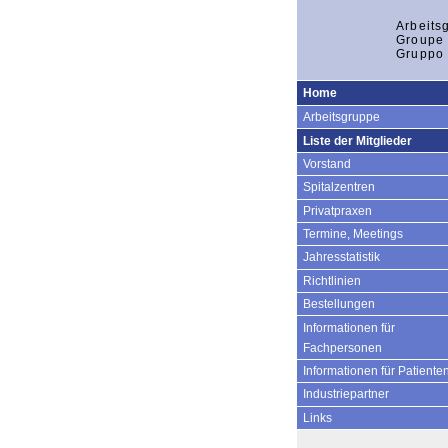
Arbeits
Groupe 
Gruppo 
Home
Arbeitsgruppe
Liste der Mitglieder
Vorstand
Spitalzentren
Privatpraxen
Termine, Meetings
Jahresstatistik
Richtlinien
Bestellungen
Informationen für
Fachpersonen
Informationen für Patiente
Industriepartner
Links