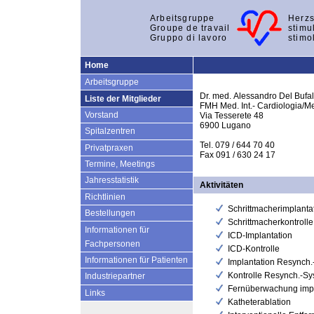
Arbeitsgruppe
Herzs
Groupe de travail
stimu
Gruppo di lavoro
stimo
Home
Arbeitsgruppe
Dr. med. Alessandro Del Bufa
Liste der Mitglieder
FMH Med. Int.- Cardiologia/M
Vorstand
Via Tesserete 48
6900 Lugano
Spitalzentren
Tel. 079 / 644 70 40
Privatpraxen
Fax 091 / 630 24 17
Termine, Meetings
Jahresstatistik
Aktivitäten
Richtlinien
Schrittmacherimplanta
Bestellungen
Schrittmacherkontrolle
Informationen für
ICD-Implantation
Fachpersonen
ICD-Kontrolle
Informationen für Patienten
Implantation Resynch
Kontrolle Resynch.-S
Industriepartner
Fernüberwachung impl
Links
Katheterablation