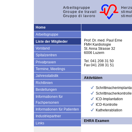
Arbeitsgruppe
Herzs
Groupe de travail
stimu
Gruppo di lavoro
stimo
Home
Arbeitsgruppe
Prof. Dr. med. Paul Erne
Liste der Mitglieder
FMH Kardiologie
Vorstand
St. Anna Strasse 32
6006 Luzern
Spitalzentren
Tel. 041 208 31 50
Privatpraxen
Fax 041 208 31 51
Termine, Meetings
Jahresstatistik
Aktivitäten
Richtlinien
Schrittmacherimplanta
Bestellungen
Schrittmacherkontrolle
Informationen für
ICD-Implantation
Fachpersonen
ICD-Kontrolle
Informationen für Patienten
Katheterablation
Industriepartner
EHRA Examen
Links