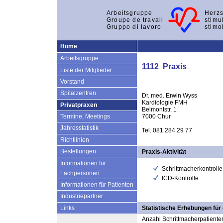
Arbeitsgruppe
Herzs
Groupe de travail
stimu
Gruppo di lavoro
stimo
Home
Arbeitsgruppe
1112 Praxis
Liste der Mitglieder
Vorstand
Spitalzentren
Dr. med. Erwin Wyss
Kardiologie FMH
Privatpraxen
Belmontstr. 1
7000 Chur
Termine, Meetings
Jahresstatistik
Tel. 081 284 29 77
Richtlinien
Bestellungen
Praxis-Aktivität
Informationen für
Schrittmacherkontrolle
Fachpersonen
ICD-Kontrolle
Informationen für Patienten
Industriepartner
Links
Statistische Erhebungen für
Anzahl Schrittmacherpatienten