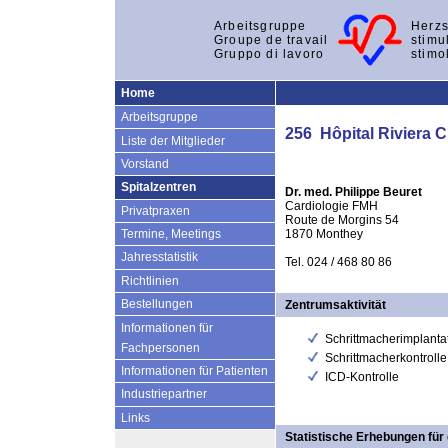
Arbeitsgruppe
Herzs
Groupe de travail
stimu
Gruppo di lavoro
stimo
Home
Arbeitsgruppe
256 Hôpital Riviera 
Liste der Mitglieder
Vorstand
Spitalzentren
Dr. med. Philippe Beuret
Cardiologie FMH
Privatpraxen
Route de Morgins 54
1870 Monthey
Termine, Meetings
Jahresstatistik
Tel. 024 / 468 80 86
Richtlinien
Bestellungen
Zentrumsaktivität
Informationen für
Schrittmacherimplanta
Fachpersonen
Schrittmacherkontrolle
Informationen für Patienten
ICD-Kontrolle
Industriepartner
Links
Statistische Erhebungen für