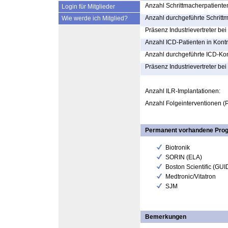
Anzahl Schrittmacherpatienten
Login für Mitglieder
Anzahl durchgeführte Schrittm
Wie werde ich Mitglied?
Präsenz Industrievertreter be
Anzahl ICD-Patienten in Kontr
Anzahl durchgeführte ICD-Kon
Präsenz Industrievertreter bei
Anzahl ILR-Implantationen:
Anzahl Folgeinterventionen (P
Permanent vorhandene Pro
Biotronik
SORIN (ELA)
Boston Scientific (GU
Medtronic/Vitatron
SJM
Bemerkungen