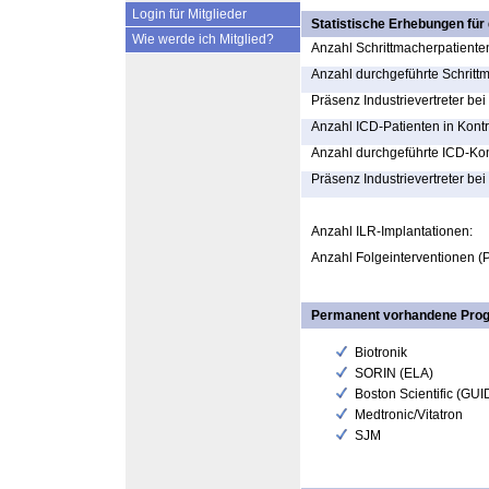
Login für Mitglieder
Statistische Erhebungen für
Wie werde ich Mitglied?
Anzahl Schrittmacherpatienten
Anzahl durchgeführte Schrittm
Präsenz Industrievertreter be
Anzahl ICD-Patienten in Kontr
Anzahl durchgeführte ICD-Kon
Präsenz Industrievertreter bei
Anzahl ILR-Implantationen:
Anzahl Folgeinterventionen (P
Permanent vorhandene Pro
Biotronik
SORIN (ELA)
Boston Scientific (GU
Medtronic/Vitatron
SJM