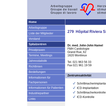
Arbeitsgruppe
Herzs
Groupe de travail
stimu
Gruppo di lavoro
stimo
Home
Arbeitsgruppe
279 Hôpital Riviera S
Liste der Mitglieder
Vorstand
Spitalzentren
Dr. med. John-John Hamel
FMH Cardiologie
Privatpraxen
Grand Rue, 62
1820 Montreux
Termine, Meetings
Jahresstatistik
Tel. 021 963 56 33
Fax 021 961 19 59
Richtlinien
Bestellungen
Zentrumsaktivität
Informationen für
Fachpersonen
Schrittmacherimplanta
Informationen für Patienten
ICD-Implantation
Schrittmacherkontrolle
Industriepartner
ICD-Kontrolle
Links