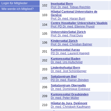
Login für Mitglieder
Inselspital Bern
102
Prof. Dr. med. Tobias Reichlin
Wie werde ich Mitglied?
Hôpital Cantonal Universitaire de
103
Genève
Prof. Dr. med. Haran Burri
Centre Hospitalier Universitaire Vaudois
104
Prof. PD Dr. med. Etienne Pruvot
UniversitätsSpital Zürich
105
Prof. Dr. med. Firat Duru
Kinderspital Zürich
106
Prof. Dr. med. Christian Balmer
Kantonsspital Aarau
201
PD Dr. med. Laurent Haegeli
Kantonsspital Baden
202
Dr. med. Urs Hufschmid
Lindenhofspital Bern
203
Dr. med. Jost Schönberger
Spitalzentrum Biel
205
PD Dr. med. Rainer Zbinden
Spitalzentrum Oberwallis
206
Dr. med. Dominique Evequoz
Kantonsspital Graubünden
209
Dr. med. Peter Müller
Hôpital du Jura, Delémont
210
Dr. med. Christoph Kaufmann