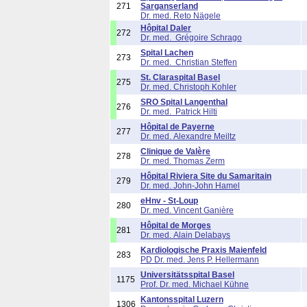
271
Sarganserland
Dr. med. Reto Nägele
Hôpital Daler
272
Dr. med. Grégoire Schrago
Spital Lachen
273
Dr. med. Christian Steffen
St. Claraspital Basel
275
Dr. med. Christoph Kohler
SRO Spital Langenthal
276
Dr. med. Patrick Hilti
Hôpital de Payerne
277
Dr. med. Alexandre Meiltz
Clinique de Valère
278
Dr. med. Thomas Zerm
Hôpital Riviera Site du Samaritain
279
Dr. med. John-John Hamel
eHnv - St-Loup
280
Dr. med. Vincent Ganière
Hôpital de Morges
281
Dr. med. Alain Delabays
Kardiologische Praxis Maienfeld
283
PD Dr. med. Jens P. Hellermann
Universitätsspital Basel
1175
Prof. Dr. med. Michael Kühne
Kantonsspital Luzern
1306