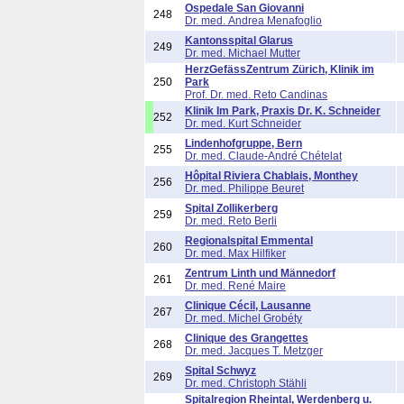
Ospedale San Giovanni
248
Dr. med. Andrea Menafoglio
Kantonsspital Glarus
249
Dr. med. Michael Mutter
HerzGefässZentrum Zürich, Klinik im
250
Park
Prof. Dr. med. Reto Candinas
Klinik Im Park, Praxis Dr. K. Schneider
252
Dr. med. Kurt Schneider
Lindenhofgruppe, Bern
255
Dr. med. Claude-André Chételat
Hôpital Riviera Chablais, Monthey
256
Dr. med. Philippe Beuret
Spital Zollikerberg
259
Dr. med. Reto Berli
Regionalspital Emmental
260
Dr. med. Max Hilfiker
Zentrum Linth und Männedorf
261
Dr. med. René Maire
Clinique Cécil, Lausanne
267
Dr. med. Michel Grobéty
Clinique des Grangettes
268
Dr. med. Jacques T. Metzger
Spital Schwyz
269
Dr. med. Christoph Stähli
Spitalregion Rheintal, Werdenberg u.