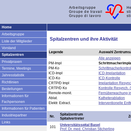
Arbeitsgruppe
He
Groupe de travail
st
Gruppo di lavoro
st
Home
Arbeitsgruppe
Spitalzentren und ihre Aktivität
Liste der Mitglieder
Vorstand
Legende
Auswahl Zentrumsa
Spitalzentren
Alle anzeigen
Privatpraxen
PM-Impl
Schrittmacherimpla
PM-Ko
Schrittmacherkontrol
Termine, Meetings
ICD-Impl
ICD-Implantation
Jahresstatistik
ICD-Ko
ICD-Kontrolle
Richtlinien
CRTP/D Impl
Implantation Resyn
CRTP/D Ko
Kontrolle Resynch.
Bestellungen
Remote-monit.
Fernüberwachung imp
Informationen für
Ablat.
Katheterablation
Fachpersonen
Elektr. Extract.
Interventionelle Ent
Informationen für Patienten
Spitalzentrum
Industriepartner
Nr.
Z
Spitalvertreter
Links
Universitätsspital Basel
101
Prof. Dr. med. Christian Sticherling