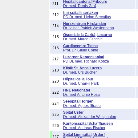
Hôpital cantonal Fribourg
211
Dr. med. Denis Graf
fmi-spital Interlaken
212
PD Dr. med. Helge Servatius
Herzzentrum Hirslanden
214
Dr. sc nat. Patrick Westermann
Ospedale la Carità, Locarno
215
Dr. med. Marco Facchini
Cardiocentro Ticino
216
Prof. Dr. Giulio Conte
Luzerner Kantonsspital
217
PD Dr. med. Richard Kobza
Klinik St. Anna Luzern
218
Dr. med. Urs Bucher
Hôpital de la Tour
220
Dr. med. Chan-il Park
HNE Neuchatel
222
Dr. med Antonio Rosa
Seespital Horgen
224
Dr. med. Agnes Straub
Spital Uster
225
Dr. med. Alexander Westphalen
Kantonsspital Schaffhausen
226
Dr. med. Andreas Fischer
Spital Limmattal, Urdorf
227