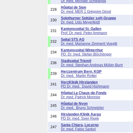
Dr. med. Michael Schwanda
Hôpital de Sion
228
Dr. med. MER 1 Grégoire Girod
Solothurner Spitäler soH-Gruppe
230
Dr. med. Udo Meyerfeldt
Kantonsspital St. Gallen
231
Prof. Dr. med. Peter Ammann
Spital STS AG
232
Dr. med. Marianne Zimmerli Voegtli
Kantonsspital Winterthur
234
PD. Dr. med. Stefan Blöchlinger
Stadtspital Triemli
236
Dr. med. Stephan Andreas Müller-Burri
Herzzentrum Bern, KGP
239
Dr. med. Martin Rotter
HerzKlinik Hirslanden
241
PD Dr. med. David Hürlimann
Hôpital La Chaux-de-Fonds
244
Dr. med. Patrick Monnier
Hôpital de Nyon
245
Dr. med. Bruno Schnetzler
Hirslanden Klinik Aarau
246
PD Dr. med. Sven Reek
Santa Chiara, Locarno
247
Dr. med. Fabio Sartori