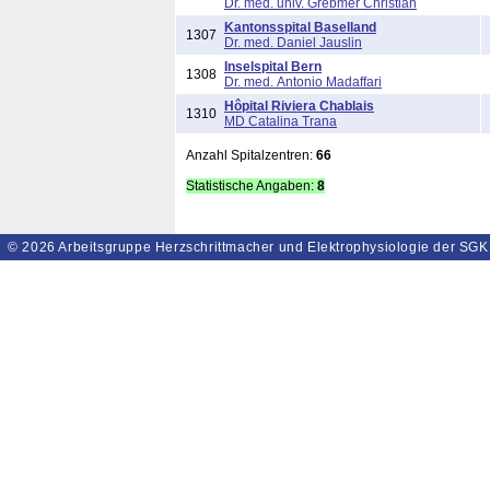
Dr. med. univ. Grebmer Christian
Kantonsspital Baselland
1307
Dr. med. Daniel Jauslin
Inselspital Bern
1308
Dr. med. Antonio Madaffari
Hôpital Riviera Chablais
1310
MD Catalina Trana
Anzahl Spitalzentren:
66
Statistische Angaben:
8
© 2026
Arbeitsgruppe Herzschrittmacher und Elektrophysiologie der SGK